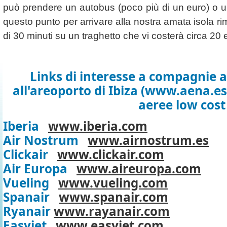
può prendere un autobus (poco più di un euro) o un 
questo punto per arrivare alla nostra amata isola r
di 30 minuti su un traghetto che vi costerà circa 20 
Links di interesse a compagnie 
all'areoporto di Ibiza (www.aena.e
aeree low cost
Iberia
www.iberia.com
Air Nostrum
www.airnostrum.es
Clickair
www.clickair.com
Air Europa
www.aireuropa.com
Vueling
www.vueling.com
Spanair
www.spanair.com
Ryanair
www.rayanair.com
Easyjet
www.easyjet.com