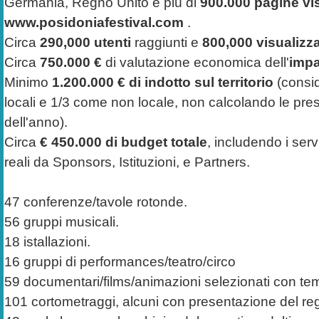
Germania, Regno Unito e più di
900.000 pagine vi
www.posidoniafestival.com
.
Circa
290,000 utenti
raggiunti e
800,000 visualizz
Circa
750.000 €
di valutazione economica dell'
impa
Minimo
1.200.000 € di indotto sul territorio
(consi
locali e 1/3 come non locale, non calcolando le pres
dell'anno).
Circa
€ 450.000 di budget totale
, includendo i servi
reali da Sponsors, Istituzioni, e Partners.
47 conferenze/tavole rotonde.
56 gruppi musicali.
18 istallazioni.
16 gruppi di performances/teatro/circo
59 documentari/films/animazioni selezionati con te
101 cortometraggi, alcuni con presentazione del reg