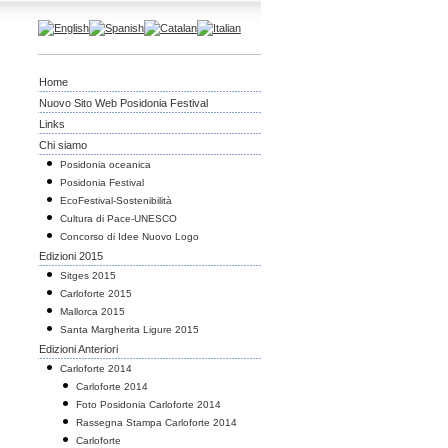
Home
Nuovo Sito Web Posidonia Festival
Links
Chi siamo
Posidonia oceanica
Posidonia Festival
EcoFestival-Sostenibilità
Cultura di Pace-UNESCO
Concorso di Idee Nuovo Logo
Edizioni 2015
Sitges 2015
Carloforte 2015
Mallorca 2015
Santa Margherita Ligure 2015
Edizioni Anteriori
Carloforte 2014
Carloforte 2014
Foto Posidonia Carloforte 2014
Rassegna Stampa Carloforte 2014
Carloforte