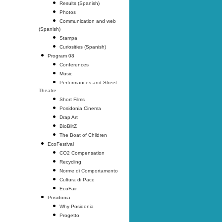
Results (Spanish)
Photos
Communication and web
(Spanish)
Stampa
Curiosities (Spanish)
Program 08
Conferences
Music
Performances and Street
Theatre
Short Films
Posidonia Cinema
Drap Art
BioBlitZ
The Boat of Children
EcoFestival
CO2 Compensation
Recycling
Norme di Comportamento
Cultura di Pace
EcoFair
Posidonia
Why Posidonia
Progetto