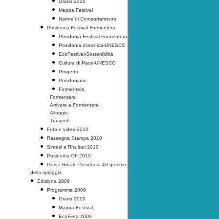
Orario 2010
Mappa Festival
Norme di Comportamento
Posidonia Festival Formentera
Posidonia Festival Formentera
Posidonia oceanica-UNESCO
EcoFestival-Sostenibilità
Cultura di Pace-UNESCO
Progetto
Posidonians
Formentera
Formentera
Arrivare a Formentera
Alloggio
Trasporti
Foto e video 2010
Rassegna Stampa 2010
Sintesi e Risultati 2010
Posidonia Off 2010
Guida Rurale Posidonia-40 gemme
della spiaggia
Edizione 2009
Programma 2009
Orario 2009
Mappa Festival
EcoFiera 2009