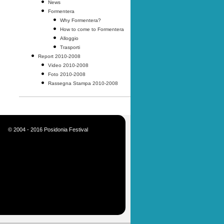
News
Formentera
Why Formentera?
How to come to Formentera
Alloggio
Trasporti
Report 2010-2008
Video 2010-2008
Foto 2010-2008
Rassegna Stampa 2010-2008
© 2004 - 2016 Posidonia Festival