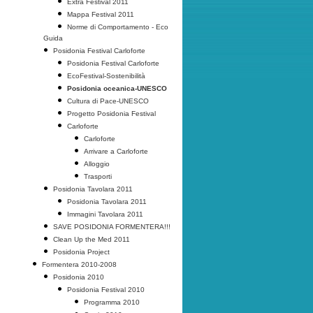
Extra Festival 2011
Mappa Festival 2011
Norme di Comportamento - Eco
Guida
Posidonia Festival Carloforte
Posidonia Festival Carloforte
EcoFestival-Sostenibilità
Posidonia oceanica-UNESCO
Cultura di Pace-UNESCO
Progetto Posidonia Festival
Carloforte
Carloforte
Arrivare a Carloforte
Alloggio
Trasporti
Posidonia Tavolara 2011
Posidonia Tavolara 2011
Immagini Tavolara 2011
SAVE POSIDONIA FORMENTERA!!!
Clean Up the Med 2011
Posidonia Project
Formentera 2010-2008
Posidonia 2010
Posidonia Festival 2010
Programma 2010