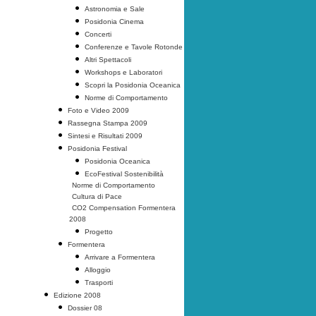
Astronomia e Sale
Posidonia Cinema
Concerti
Conferenze e Tavole Rotonde
Altri Spettacoli
Workshops e Laboratori
Scopri la Posidonia Oceanica
Norme di Comportamento
Foto e Video 2009
Rassegna Stampa 2009
Sintesi e Risultati 2009
Posidonia Festival
Posidonia Oceanica
EcoFestival Sostenibilità
Norme di Comportamento
Cultura di Pace
CO2 Compensation Formentera
2008
Progetto
Formentera
Arrivare a Formentera
Alloggio
Trasporti
Edizione 2008
Dossier 08