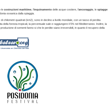
o le
costruzioni marittime
, l'
inquinamento
delle acque costiere, l'
ancoraggio
, le
spiagge
donia oceanica dalla spiaggia.
 chilometri quadrati (km2), sono in declino a livello mondiale, con un tasso di perdita
ita della foresta tropicali, la percentuale sale e raggiungere il 5% nel Mediterraneo. Inoltre, la
roduzione di sementi fanno si che le perdite siano irreversibili, in quanto il recupero della