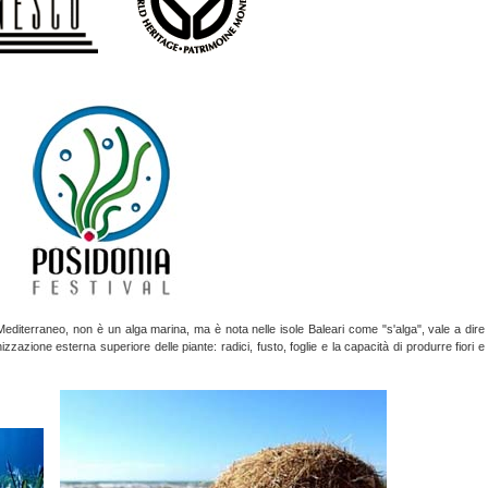
diterraneo, non è un alga marina, ma è nota nelle isole Baleari come "s'alga", vale a dire
izzazione esterna superiore delle piante: radici, fusto, foglie e la capacità di produrre fiori e