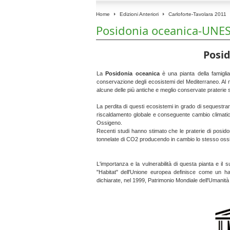
Home
Edizioni Anteriori
Carloforte-Tavolara 2011
Posidonia oceanica-UNE
Posi
La
Posidonia oceanica
è una pianta della famiglia
conservazione degli ecosistemi del Mediterraneo. Al m
alcune delle più antiche e meglio conservate praterie s
La perdita di questi ecosistemi in grado di sequestr
riscaldamento globale e conseguente cambio climatic
Ossigeno.
Recenti studi hanno stimato che le praterie di posido
tonnelate di CO2 producendo in cambio lo stesso ossig
L'importanza e la vulnerabilità di questa pianta e il 
"Habitat" dell'Unione europea definisce come un habi
dichiarate, nel 1999, Patrimonio Mondiale dell'Umanit