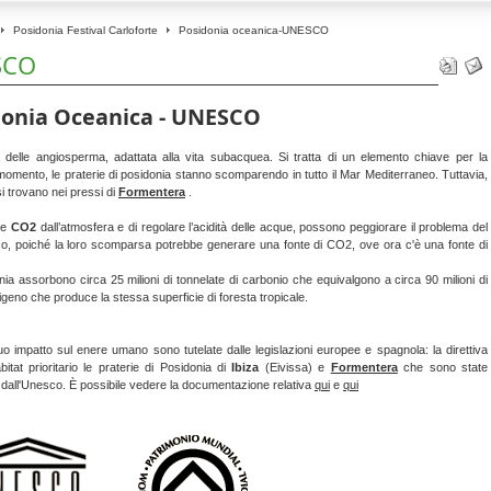
Posidonia Festival Carloforte
Posidonia oceanica-UNESCO
SCO
donia Oceanica - UNESCO
 delle angiosperma, adattata alla vita subacquea. Si tratta di un elemento chiave per la
omento, le praterie di posidonia stanno scomparendo in tutto il Mar Mediterraneo. Tuttavia,
i trovano nei pressi di
Formentera
.
are
CO2
dall’atmosfera e di regolare l’acidità delle acque, possono peggiorare il problema del
o, poiché la loro scomparsa potrebbe generare una fonte di CO2, ove ora c'è una fonte di
nia assorbono circa 25 milioni di tonnelate di carbonio che equivalgono a circa 90 milioni di
eno che produce la stessa superficie di foresta tropicale.
suo impatto sul enere umano sono tutelate dalle legislazioni europee e spagnola: la direttiva
tat prioritario le praterie di Posidonia di
Ibiza
(Eivissa) e
Formentera
che sono state
à dall'Unesco. È possibile vedere la documentazione relativa
qui
e
qui