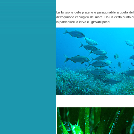
La funzione delle praterie è paragonabile a quella de
dell'equilibrio ecologico del mare. Da un certo punto di
in particolare le larve e i giovani pesci.