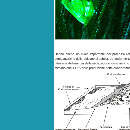
Hanno anche un ruolo importante nei processi relat
compattazione delle spiagge di sabbia. Le foglie mort
riduzione dell'energia delle onde, riducendo al minimo 
stimano che il 12% della produzione netta ecosistemic