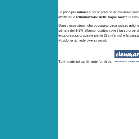
Le principali
minacce
per le praterie di Posidonia son
artificiali
e l'
eliminazione delle foglie morte
di Posi
Questi ecosistemi, che occupano circa mezzo milione di
stimata del 1-2% all'anno, quattro volte il tasso di perd
lenta crescita di queste piante (2 cm/anno) e la bassa p
Posidonia richiede diversi secoli.
Tutti i materiali gentilmente forniti da