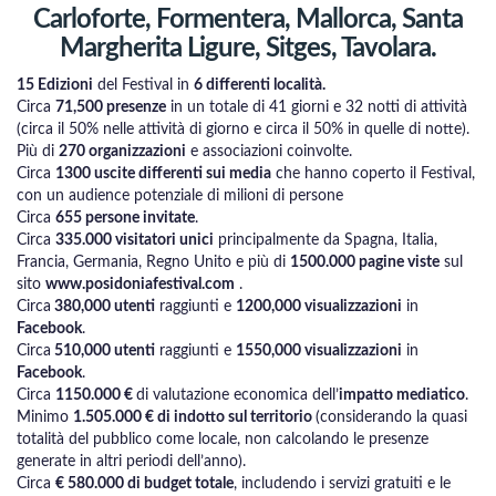
Carloforte, Formentera, Mallorca, Santa
Margherita Ligure, Sitges, Tavolara.
15 Edizioni
del Festival in
6 differenti località.
Circa
71,500 presenze
in un totale di 41 giorni e 32 notti di attività
(circa il 50% nelle attività di giorno e circa il 50% in quelle di notte).
Più di
270 organizzazioni
e associazioni coinvolte.
Circa
1300 uscite differenti sui media
che hanno coperto il Festival,
con un audience potenziale di milioni di persone
Circa
655 persone invitate
.
Circa
335.000 visitatori unici
principalmente da Spagna, Italia,
Francia, Germania, Regno Unito e più di
1500.000 pagine viste
sul
sito
www.posidoniafestival.com
.
Circa
380,000 utenti
raggiunti e
1200,000 visualizzazioni
in
Facebook
.
Circa
510,000 utenti
raggiunti e
1550,000 visualizzazioni
in
Facebook
.
Circa
1150.000 €
di valutazione economica dell’
impatto mediatico
.
Minimo
1.505.000 € di indotto sul territorio
(considerando la quasi
totalità del pubblico come locale, non calcolando le presenze
generate in altri periodi dell’anno).
Circa
€ 580.000 di budget totale
, includendo i servizi gratuiti e le