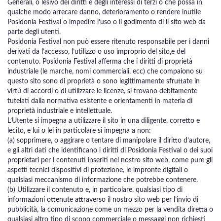
Generali, o lesivo dei diritti e degli interessi di terzi o che possa in
qualche modo arrecare danno, deterioramento o rendere inutile
Posidonia Festival o impedire l’uso o il godimento di il sito web da
parte degli utenti.
Posidonia Festival non può essere ritenuto responsabile per i danni
derivati da l’accesso, l’utilizzo o uso improprio del sito,e del
contenuto. Posidonia Festival afferma che i diritti di proprietà
industriale (le marche, nomi commerciali, ecc) che compaiono su
questo sito sono di proprietà o sono legittimamente sfruttate in
virtù di accordi o di utilizzare le licenze, si trovano debitamente
tutelati dalla normativa esistente e orientamenti in materia di
proprietà industriale e intellettuale.
L’Utente si impegna a utilizzare il sito in una diligente, corretto e
lecito, e lui o lei in particolare si impegna a non:
(a) sopprimere, o aggirare o tentare di manipolare il diritto d’autore,
e gli altri dati che identificano i diritti di Posidonia Festival o dei suoi
proprietari per i contenuti inseriti nel nostro sito web, come pure gli
aspetti tecnici dispositivi di protezione, le impronte digitali o
qualsiasi meccanismo di informazione che potrebbe contenere.
(b) Utilizzare il contenuto e, in particolare, qualsiasi tipo di
informazioni ottenute attraverso il nostro sito web per l’invio di
pubblicità, la comunicazione come un mezzo per la vendita diretta o
qualsiasi altro tipo di scopo commerciale o messaggi non richiesti