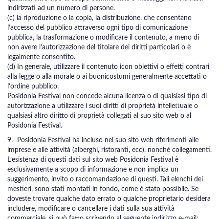
indirizzati ad un numero di persone.
(c) la riproduzione o la copia, la distribuzione, che consentano
l’accesso del pubblico attraverso ogni tipo di comunicazione
pubblica, la trasformazione o modificare il contenuto, a meno di
non avere l’autorizzazione del titolare dei diritti particolari o è
legalmente consentito.
(d) In generale, utilizzare il contenuto icon obiettivi o effetti contrari
alla legge o alla morale o ai buonicostumi generalmente accettati o
l’ordine pubblico.
Posidonia Festival non concede alcuna licenza o di qualsiasi tipo di
autorizzazione a utilizzare i suoi diritti di proprietà intellettuale o
qualsiasi altro diritto di proprietà collegati al suo sito web o al
Posidonia Festival.
9.- Posidonia Festival ha incluso nel suo sito web riferimenti alle
imprese e alle attività (alberghi, ristoranti, ecc), nonché collegamenti.
L’esistenza di questi dati sul sito web Posidonia Festival è
esclusivamente a scopo di informazione e non implica un
suggerimento, invito o raccomandazione di questi. Tali elenchi dei
mestieri, sono stati montati in fondo, come è stato possibile. Se
doveste trovare qualche dato errato o qualche proprietario desidera
includere, modificare o cancellare i dati sulla sua attività
commerciale, si può fatto scrivendo al seguente indirizzo e-mail: