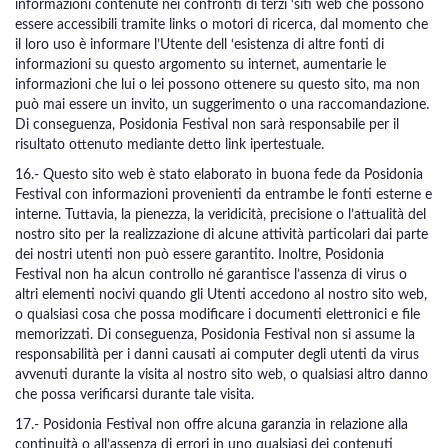
informazioni contenute nei confronti di terzi ‘siti web che possono
essere accessibili tramite links o motori di ricerca, dal momento che
il loro uso è informare l’Utente dell ‘esistenza di altre fonti di
informazioni su questo argomento su internet, aumentarie le
informazioni che lui o lei possono ottenere su questo sito, ma non
può mai essere un invito, un suggerimento o una raccomandazione.
Di conseguenza, Posidonia Festival non sarà responsabile per il
risultato ottenuto mediante detto link ipertestuale.
16.- Questo sito web è stato elaborato in buona fede da Posidonia
Festival con informazioni provenienti da entrambe le fonti esterne e
interne. Tuttavia, la pienezza, la veridicità, precisione o l’attualità del
nostro sito per la realizzazione di alcune attività particolari dai parte
dei nostri utenti non può essere garantito. Inoltre, Posidonia
Festival non ha alcun controllo né garantisce l’assenza di virus o
altri elementi nocivi quando gli Utenti accedono al nostro sito web,
o qualsiasi cosa che possa modificare i documenti elettronici e file
memorizzati. Di conseguenza, Posidonia Festival non si assume la
responsabilità per i danni causati ai computer degli utenti da virus
avvenuti durante la visita al nostro sito web, o qualsiasi altro danno
che possa verificarsi durante tale visita.
17.- Posidonia Festival non offre alcuna garanzia in relazione alla
continuità o all’assenza di errori in uno qualsiasi dei contenuti