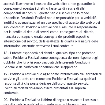
accessibili attraverso il nostro sito web, oltre a non guarantire la
correzione di eventuali difetti o l’assenza di virus e di altri
componenti dannosi su questo sito o il server che lo rende
disponibile. Posidonia Festival non è responsabile per la veridicità,
inutilità o adeguatezza ad un uso specifico di questo sito web o dei
suoi contenuti. Posidonia Festival non si assume la responsabilità
per la perdita di dati o di servizi, come conseguenza di ritardo,
mancata consegna o errata consegna dei prodotti esposti o
interruzione del servizio, della esattezza, la qualità o la natura delle
informazioni ottenute attraverso i suoi contenuti.
18.- L’utente risponderà dei danni di qualsiasi tipo che potrebbe
subire Posidonia Festival come conseguenza del non rispetto degli
obblighi che lui o lei sono vincolati dalle presenti Condizioni
Generali o da particolari condizioni che si applicano.
19.- Posidonia Festival può agire come intermediario tra i fornitori di
servizi e gli utenti, che esonerano Posidonia Festival da qualsiasi
responsabilità che possa derivare dall’uso di questo servizio.
Eventuali reclami dovranno essere presentati alla impresa
contattata.
20.- Posidonia Festival ha il diritto di negare o revocare l’accesso al
suo sito web, in qualsiasi momento e senza bisogno di un