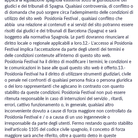
applica la legislazione spagnola esistente sotto la giurisdizione dei
giudici e dei tribunali di Spagna. Qualsiasi controversia, di conflitto o
di domanda che può sorgere circa l’adempimento delle condizioni di
utilizzo del sito web Posidonia Festival , qualsiasi conflitto che
abbia una relazione ai contenuti e ai servizi del sito potranno essere
risolti dai giudici e dei tribunali di Barcelona (Spagna) e sarà
isoggetto alla normativa Spagnola. Le parti dovranno rinunciare al
diritto locale o regionale applicabili a loro.12.- L’accesso ai Posidonia
Festival implica l’accettazione da parte degli utenti dei termini e
delle condizioni contenute all’interno di questo sito web.
Posidonia Festival ha il diritto di modificare i termini, le condizioni e
le comunicazioni in base alle quali questo sito web è offerto.13.-
Posidonia Festival ha il diritto di utilizzare strumenti giudiziari, civile
o penale nei confronti di qualsiasi persona fisica o persona giuridica
o dei loro rappresentanti che agiscano in contrasto con quanto
stabilito da queste condizioni. Posidonia Festival non può essere
ritenuta responsabile in caso di interruzioni del servizio , ritardi,
errori, cattivo funzionamento o, in generale, qualsiasi altro
inconveniente dovuto a cause di forza maggiore non controllato da
Posidonia Festival e / o a causa di un uso ingannevole o
irresponsabile da parte degli utenti. Fermo restando quanto stabilito
inell’articolo 1105 del codice civile spagnolo, il concetto di forza
maggiore sarà anche riferito, oltre a quanto detto in queste